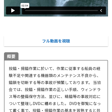
フル動画を視聴
概要
投錨・揚錨作業に於いて、作業に従事する船員の経
験不足や関連する機器類のメンテナンス不良から、
錨鎖を切断する等の事故が頻繁しております。 当協
会では、投錨・揚錨作業の正しい手順、ウィンドラ
ス等の整備保守方法、並びに、絡錨等の事故対応に
ついて整理しDVDに纏めました。 DVDを御覧になっ
て戴く事で、投錨・揚錨作業の基本を習熟すると共