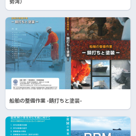
勢湾）
船舶の整備作業 -錆打ちと塗装-