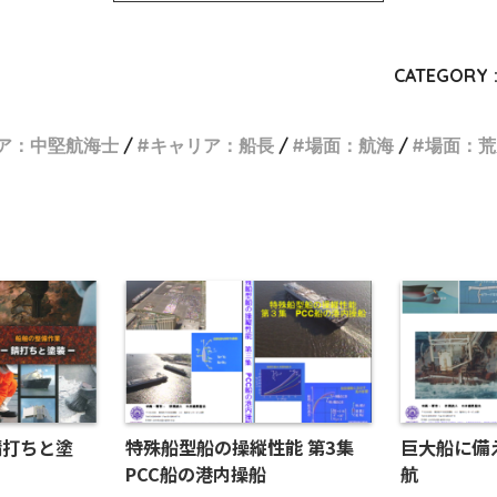
CATEGORY 
ア：中堅航海士
キャリア：船長
場面：航海
場面：荒
錆打ちと塗
特殊船型船の操縦性能 第3集
巨大船に備え
PCC船の港内操船
航