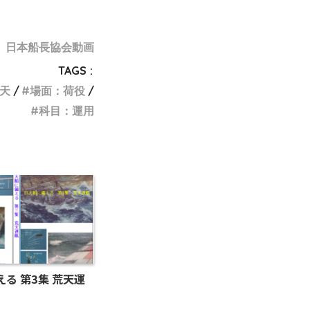
:
日本船長協会動画
TAGS :
天
場面：荷役
科目：運用
る 第3集 荒天運