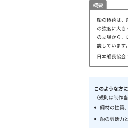
概要
船の積荷は、
の強度に大き
の立場から、
説しています
日本船長協会 
このような方に
（規則は制作
鋼材の性質
船の剪断力