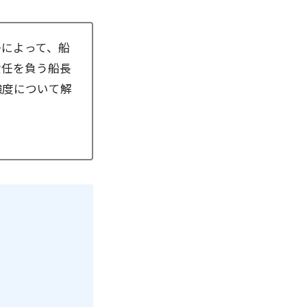
かによって、船
責任を負う船長
強度について解