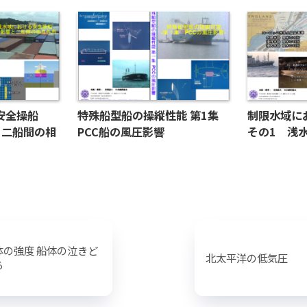
る安全操船
特殊船型船の操縦性能 第1集
制限水域に
と二船間の相
PCC船の風圧影響
その1 浅
体の強度 船体の泣きど
北太平洋の低気圧
ろ