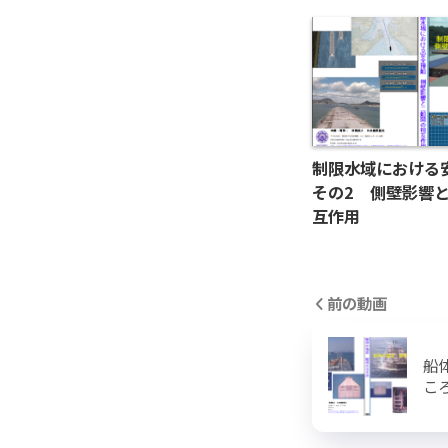
制限水域におけ
その2 側壁影響
互作用
前の動画
船
こ